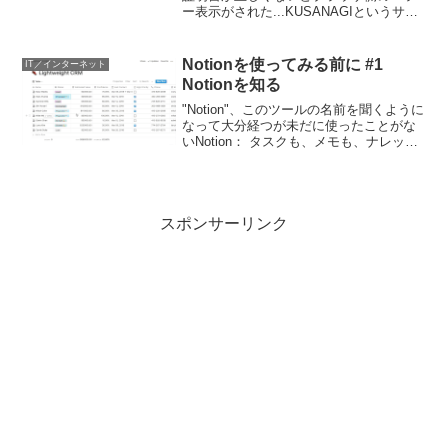
ー表示がされた...KUSANAGIというサー
バー環境構築のツールで、SSL証明書の
自動更新処理を設定しているので「な
ぜ？」と思って、Chrome, Safari, ...
Notionを使ってみる前に #1
IT／インターネット
Notionを知る
"Notion"、このツールの名前を聞くように
なって大分経つが未だに使ったことがな
いNotion： タスクも、メモも、ナレッジ
も、すべてをひとつにする All-in-one
workspace仕事ではConfluenceを10年以
上利用して...
スポンサーリンク